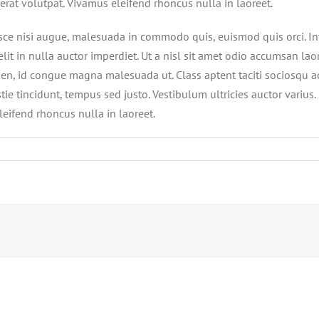
 erat volutpat. Vivamus eleifend rhoncus nulla in laoreet.
e nisi augue, malesuada in commodo quis, euismod quis orci. Int
lit in nulla auctor imperdiet. Ut a nisl sit amet odio accumsan lao
ien, id congue magna malesuada ut. Class aptent taciti sociosqu ad
ie tincidunt, tempus sed justo. Vestibulum ultricies auctor varius.
leifend rhoncus nulla in laoreet.