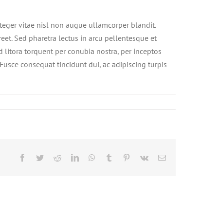
eger vitae nisl non augue ullamcorper blandit.
reet. Sed pharetra lectus in arcu pellentesque et
 litora torquent per conubia nostra, per inceptos
 Fusce consequat tincidunt dui, ac adipiscing turpis
Facebook
Twitter
Reddit
LinkedIn
WhatsApp
Tumblr
Pinterest
Vk
Email