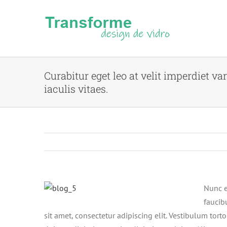
Skip
to
content
Curabitur eget leo at velit imperdiet va
iaculis vitaes.
Nunc e
faucib
sit amet, consectetur adipiscing elit. Vestibulum tort