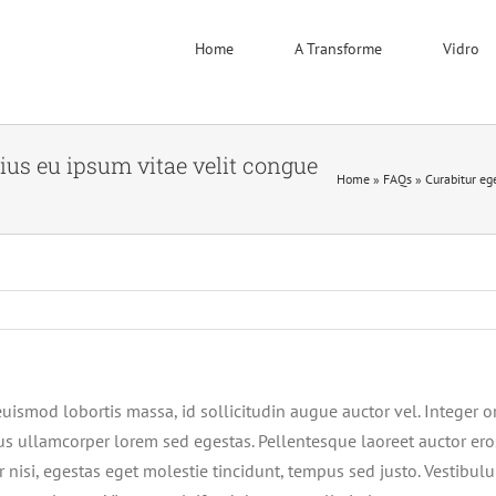
Home
A Transforme
Vidro
rius eu ipsum vitae velit congue
Home
»
FAQs
»
Curabitur ege
uismod lobortis massa, id sollicitudin augue auctor vel. Integer or
us ullamcorper lorem sed egestas. Pellentesque laoreet auctor ero
or nisi, egestas eget molestie tincidunt, tempus sed justo. Vestibul